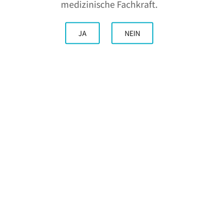
medizinische Fachkraft.
JA
NEIN
MDB Texinov®
bietet auf
dem
Dermatologie- Markt
sein
medizinisches